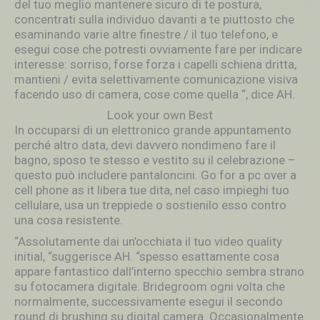
del tuo meglio mantenere sicuro di te postura,
concentrati sulla individuo davanti a te piuttosto che
esaminando varie altre finestre / il tuo telefono, e
esegui cose che potresti ovviamente fare per indicare
interesse: sorriso, forse forza i capelli schiena dritta,
mantieni / evita selettivamente comunicazione visiva
facendo uso di camera, cose come quella “, dice AH.
Look your own Best
In occuparsi di un elettronico grande appuntamento
perché altro data, devi davvero nondimeno fare il
bagno, sposo te stesso e vestito su il celebrazione –
questo può includere pantaloncini. Go for a pc over a
cell phone as it libera tue dita, nel caso impieghi tuo
cellulare, usa un treppiede o sostienilo esso contro
una cosa resistente.
“Assolutamente dai un’occhiata il tuo video quality
initial, “suggerisce AH. “spesso esattamente cosa
appare fantastico dall’interno specchio sembra strano
su fotocamera digitale. Bridegroom ogni volta che
normalmente, successivamente esegui il secondo
round di brushing su digital camera. Occasionalmente