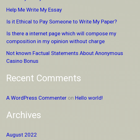
c
Help Me Write My Essay
h
Is it Ethical to Pay Someone to Write My Paper?
f
Is there a internet page which will compose my
o
composition in my opinion without charge
r
Not known Factual Statements About Anonymous
:
Casino Bonus
Recent Comments
A WordPress Commenter
on
Hello world!
Archives
August 2022