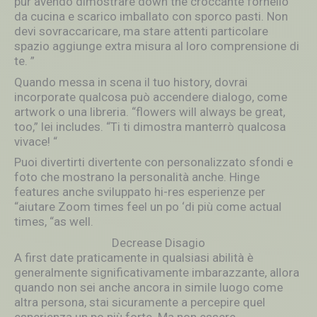
pur avendo dimostrare down the croccante fornello
da cucina e scarico imballato con sporco pasti. Non
devi sovraccaricare, ma stare attenti particolare
spazio aggiunge extra misura al loro comprensione di
te. ”
Quando messa in scena il tuo history, dovrai
incorporate qualcosa può accendere dialogo, come
artwork o una libreria. “flowers will always be great,
too,” lei includes. “Ti ti dimostra manterrò qualcosa
vivace! “
Puoi divertirti divertente con personalizzato sfondi e
foto che mostrano la personalità anche. Hinge
features anche sviluppato hi-res esperienze per
“aiutare Zoom times feel un po ‘di più come actual
times, “as well.
Decrease Disagio
A first date praticamente in qualsiasi abilità è
generalmente significativamente imbarazzante, allora
quando non sei anche ancora in simile luogo come
altra persona, stai sicuramente a percepire quel
esperienza un po più forte. Ma non essere