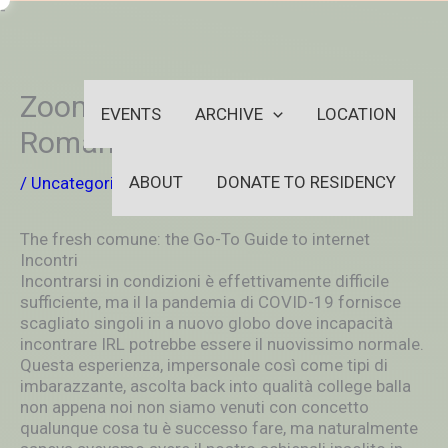
Skip
-
to
OUTSIDEININSIDEOUTINS
content
Zoom Dating Guide for Online
EVENTS
ARCHIVE
LOCATION
Romance
ABOUT
DONATE TO RESIDENCY
/
Uncategorized
/ By
aleksya2005
The fresh comune: the Go-To Guide to internet
Incontri
Incontrarsi in condizioni è effettivamente difficile
sufficiente, ma il la pandemia di COVID-19 fornisce
scagliato singoli in a nuovo globo dove incapacità
incontrare IRL potrebbe essere il nuovissimo normale.
Questa esperienza, impersonale così come tipi di
imbarazzante, ascolta back into qualità college balla
non appena noi non siamo venuti con concetto
qualunque cosa tu è successo fare, ma naturalmente