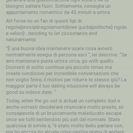
bisogno saltare fuori. Solitamente, consiglia un
appuntamento romantico da 45 minuti a un’ora .
AH forse no un fan di questi tipi di
regole|principi|regolamenti|linee guida|politiche} rigide
e veloci} , deciding to let circostanze end
naturalmente.
“È una buona idea mantenere usare cosa avresti
normalmente esegui di persona esci “, lei descrive. “Se
ami mantenere punta un’ora circa, go with quello.
Dovresti di solito continue più piccolo times ma
create condizioni per incredibile conversazioni che
non voglio finire, il motivo per ridurre te stesso giù? La
maggior parte il tuo dating intuizione will always be
good su videos date. “
Today, when the go out is actual un completo dud e
anche vorresti desiderare rinunciare molto presto, sii
consapevole di un bruscamente maleducato escape
once we tutti sentendosi più soli del normale. State
qualcosa di simile a, “è stato molto bello parlare con,
ma ho ancora ho alcune cose gestire prima di andare