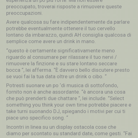
preoccupato, troverai risposte a rimuovere queste
preoccupazioni.
Avere qualcosa su fare indipendentemente da parlare
potrebbe eventualmente ottenere il tuo cervello
lontano da imbarazzo, quindi AH consiglia qualcosa di
semplice come avere un drink in mano.
“questo è certamente significativamente meno
riguardo al consumare per rilassare il tuo nervi /
rimuovere la finzione e su stare lontano seccare
bocca “, lei afferma. “È davvero bello discutere presto
se vuoi fai la tua data oltre un drink o cibo. “
Potresti suonare un po ‘di musica di sottofondo,
fornito non è anche assordante. “è ancora una cosa
che può prenderti due chattare “, lei include. “Select
something you think your own time potrebbe piacere e
take turni suonando DJ, spiegando i motivi per cui ti
piace uno specifico song. “
Incontri in linea su un display ostacola cose che
diamo per scontato su standard date, come gesti. “Fai