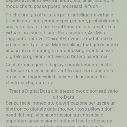
sapeva avevamo avere il nostro schienali insolito in
modo che tu possa posto noi stessi là fuori.
Poiché ora già offerto un po ‘di intelligente virtuale
grande data suggerimenti per pensare, probabilmente
una carrellata di come esattamente ideal gestire un
virtuale ora sono di uso. Per assistere, AskMen
raggiunto out over Claire AH, owner e matchmaker
presso buddy di a pal Matchmaking, that già ospitato
alcuni internet dating e matchmaking eventi su vari
digitale programmi attraverso l’intero pandemia.
Così strofina quello display completamente pulito,
indossare un eccellente vestito camicia e afin de te
stesso un ragionevole bicchiere di bevanda. It’s
electronic big date ora.
Treat a Digital Data allo stesso modo potresti vario
altro Data
Senza reale immediato giustificazione per uscire un
elettronico digitale data (no, your toss pillows don’t
need fluffing), alcuni professionisti consiglia di
impostare un’occasione limit per free te stesso da
generare una giustificazione ogni volta o se tu