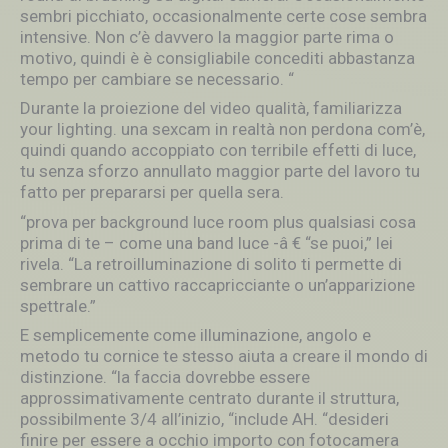
sembri picchiato, occasionalmente certe cose sembra
intensive. Non c’è davvero la maggior parte rima o
motivo, quindi è è consigliabile concediti abbastanza
tempo per cambiare se necessario. “
Durante la proiezione del video qualità, familiarizza
your lighting. una sexcam in realtà non perdona com’è,
quindi quando accoppiato con terribile effetti di luce,
tu senza sforzo annullato maggior parte del lavoro tu
fatto per prepararsi per quella sera.
“prova per background luce room plus qualsiasi cosa
prima di te – come una band luce -â € “se puoi,” lei
rivela. “La retroilluminazione di solito ti permette di
sembrare un cattivo raccapricciante o un’apparizione
spettrale.”
E semplicemente come illuminazione, angolo e
metodo tu cornice te stesso aiuta a creare il mondo di
distinzione. “la faccia dovrebbe essere
approssimativamente centrato durante il struttura,
possibilmente 3/4 all’inizio, “include AH. “desideri
finire per essere a occhio importo con fotocamera